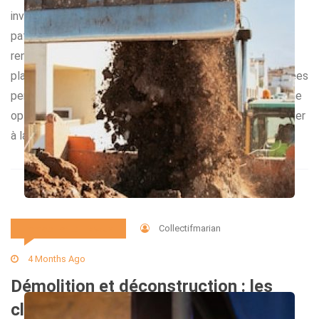
investisseurs désireux d’optimiser leur stratégie
patrimoniale et de rechercher un meilleur équilibre entre
rendement et prise de risque. Les sociétés civiles de
placement immobilier (SCPI) s’imposent comme des alliées
pertinentes pour atteindre ces objectifs, surtout dans une
optique d’investissement long terme. Pourquoi s’intéresser
à la diversification grâce aux […]
Collectifmarian
Immobilier Et Travaux
4 Months Ago
Démolition et déconstruction : les
clés pour un chantier maîtrisé et