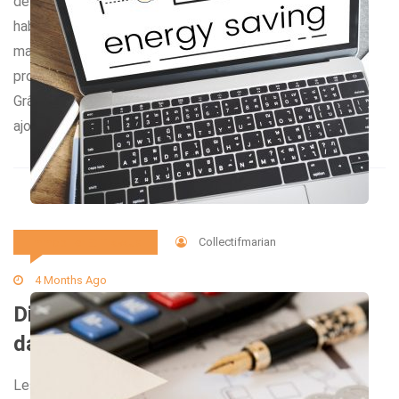
de vie tout en apportant modernité et élégance à votre
habitat. De plus en plus prisée lors d’une extension de
maison, elle s’impose comme un véritable atout pour
profiter du jardin toute l’année, quel que soit le climat.
Grâce à ses lignes épurées, ce type d’agrandissement
ajoute une […]
Collectifmarian
Immobilier Et Travaux
4 Months Ago
Dites stop aux remontées capillaires
dans votre habitation !
Les remontées capillaires représentent un fléau discret,