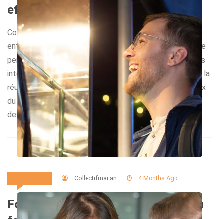
efficace
Confier la première étape d’un projet immobilier à une
entreprise de démolition et déconstruction expérimentée
permet de partir sur de bonnes bases. Ces professionnels
interviennent en amont, là où chaque détail compte dans la
réussite globale du chantier et gestion de projet. Le choix
du bon partenaire apporte méthode, sécurité et respect
des délais, tout […]
Collectifmarian
4 Months Ago
Business
Food truck clé en main : comment un