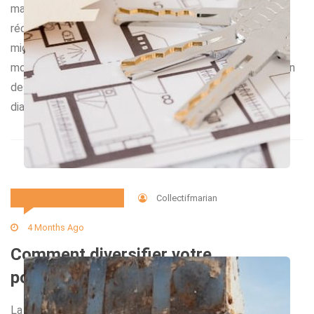
mais tenace pour de nombreux logements anciens et
récents. Cette forme d’humidité se traduit par une
migration de l’eau depuis le sol à travers les murs, créant
moisissures, décollement des peintures, voire fragilisation
des matériaux. Face à ce problème structurel, seul un
diagnostic humidité précis permet de cibler […]
Collectifmarian
Immobilier Et Travaux
4 Months Ago
Comment diversifier votre
portefeuille avec les SCPI ?
La diversification du portefeuille attire de nombreux