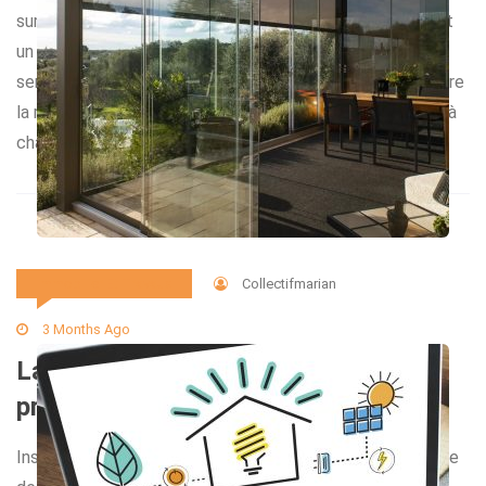
sur-mesure. Souvent, les futurs propriétaires recherchent
un accompagnement personnalisé afin de naviguer
sereinement dans l’univers du projet de construction. Entre
la recherche de terrain, la conception des plans adaptés à
chaque famille et le respect d’un budget […]
Collectifmarian
Immobilier Et Travaux
3 Months Ago
La véranda aluminium comme
prolongement naturel de la maison
Installer une véranda aluminium permet d’agrandir l’espace