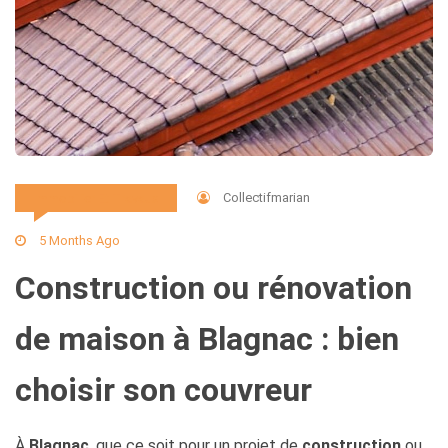
Collectifmarian
Immobilier Et Travaux
5 Months Ago
Construction ou rénovation
de maison à Blagnac : bien
choisir son couvreur
À
Blagnac
, que ce soit pour un projet de
construction
ou