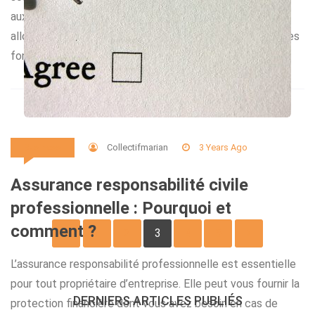
aux volets roulants traditionnels ? Dans cet article, nous
allons vous expliquer comment les volets roulants solaires
fonctionnent et comment ils […]
Collectifmarian
3 Years Ago
Business
Assurance responsabilité civile
professionnelle : Pourquoi et
Posts
comment ?
1
2
3
4
5
pagination
L’assurance responsabilité professionnelle est essentielle
pour tout propriétaire d’entreprise. Elle peut vous fournir la
DERNIERS ARTICLES PUBLIÉS
protection financière dont vous avez besoin en cas de