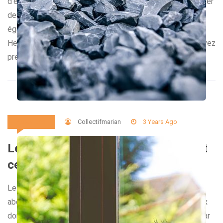
d’entreprises. Non seulement ces rongeurs peuvent causer
des dégâts matériels importants, mais ils peuvent
également représenter un risque pour la santé.
Heureusement, il existe plusieurs mesures que vous pouvez
prendre pour réduire les infestations de rats et […]
Collectifmarian
3 Years Ago
Actualités
Le sable et le gravier en France : tout
ce que vous devez savoir !
Le sable et le gravier sont deux ressources naturelles
abondantes en France. Ils sont utilisés dans de nombreux
domaines, de la construction à l’agriculture en passant par