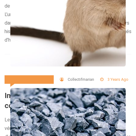
des raisons spécifiques. L’emplacement : un facteur clé
L’un des principaux atouts des logements anciens réside
dans leur emplacement. Les centres-villes ou les quartiers
historiques disposent souvent de biens immobiliers chargés
d’histoire et […]
Collectifmarian
3 Years Ago
Immobilier Et Travaux
Infestations de rats et de souris,
comment réagir ?
Les infestations de rats et de souris peuvent être un
véritable cauchemar pour les propriétaires de maisons et