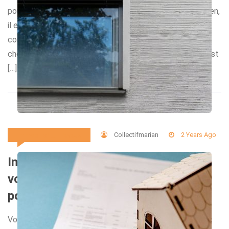
pour un achat et vente, la location ou l’estimation d’un bien,
il est essentiel de s’entourer de professionnels
compétents. Voici quelques conseils pour faire le bon
choix. Considérer les avis clients et l’expertise locale Il est
[…]
Collectifmarian
2 Years Ago
Immobilier Et Travaux
Installation et remplacement de
volets roulants : faire appel à un pro
pour la garantie
Vous songez à améliorer le confort de votre maison avec