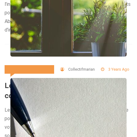
l’industrie. Dans cet article, nous allons examiner les points
positifs de l’utilisation du gravier et sable en France.
Abondance des ressources naturelles La France dispose
d’importantes réserves de […]
Collectifmarian
3 Years Ago
Immobilier Et Travaux
Les volets roulants solaires :
comment ça marche ?
Les volets roulants sont une solution pratique et efficace
pour contrôler la lumière et la chaleur qui entrent dans
votre maison. Mais saviez-vous que les volets roulants
solaires sont une alternative écologique et économique