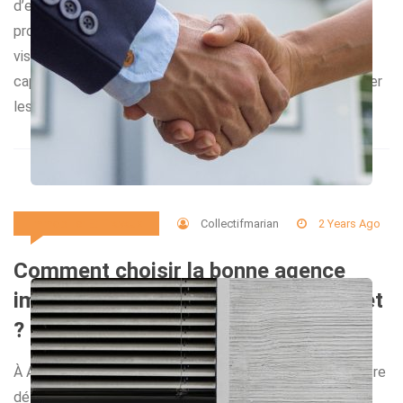
d’efficacité. Se rapprocher d’un architecte pour un tel
projet est une étape cruciale qui peut transformer une
vision en réalité tangible. Grâce à son expertise, il est
capable d’apporter des solutions innovantes, de respecter
les réglementations […]
Collectifmarian
2 Years Ago
Immobilier Et Travaux
Comment choisir la bonne agence
immobilière à Anglet pour votre projet
?
À Anglet, trouver la meilleure agence immobilière peut être
déterminant pour le succès de votre projet. Que ce soit