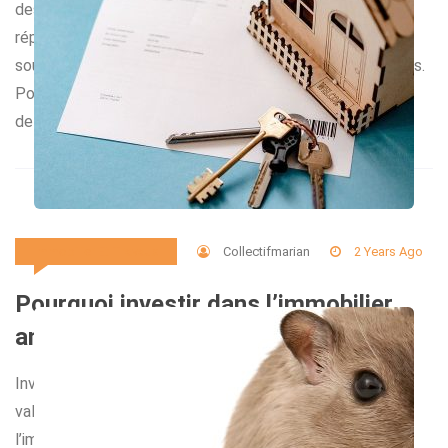
des volets roulants ? Ou bien, vous avez besoin d’une
réparation de volet roulant ? Dans tous les cas, il est
souvent avantageux de faire appel à des experts certifiés.
Pourquoi ? Tout simplement parce que cela vous permet
de bénéficier d’une garantie de qualité. […]
Collectifmarian
2 Years Ago
Immobilier Et Travaux
Pourquoi investir dans l’immobilier
ancien est un choix pertinent ?
Investir dans l’immobilier est souvent perçu comme une
valeur sûre. Parmi les différentes options disponibles,
l’immobilier ancien attire de nombreux investisseurs pour